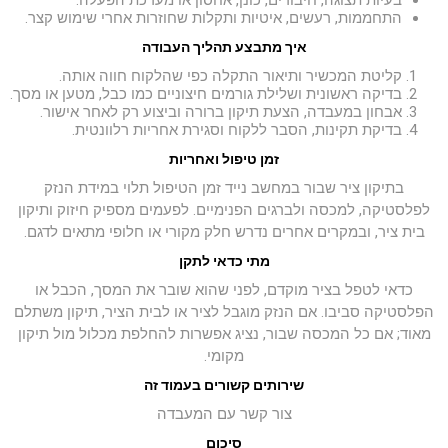
בעיות תצוגה, חיבורים, כונן, אחסון או מערכת הפעלה.
התחממות, רעשים, איטיות ותקלות שחוזרות אחרי שימוש קצר.
איך מתבצע תהליך העבודה
קליטת המכשיר ותיאור התקלה כפי שהלקוח חווה אותה.
בדיקה ראשונית ושלילת גורמים חיצוניים כמו כבל, מטען או מסך.
אבחון במעבדה, הצעת תיקון ברורה וביצוע רק לאחר אישור.
בדיקת תקינות, הסבר ללקוח וסגירת אחריות רלוונטית.
זמן טיפול ואחריות
בתיקון ציר שבור במחשב נייד זמן הטיפול תלוי במידת הנזק
לפלסטיקה, למכסה ולברגים הפנימיים. לפעמים מספיק חיזוק ותיקון
בית ציר, ובמקרים אחרים נדרש חלק מקורי או חלופי מתאים לדגם.
מתי כדאי לתקן
כדאי לטפל בציר מוקדם, לפני שהוא שובר את המסך, הכבל או
הפלסטיקה סביבו. אם הנזק מוגבל לציר או לבית הציר, תיקון משתלם
מאוד; אם כל המכסה שבור, נציג אפשרות להחלפת מכלול מול תיקון
מקומי.
שירותים קשורים בעמוד זה
צור קשר עם המעבדה
סיכום