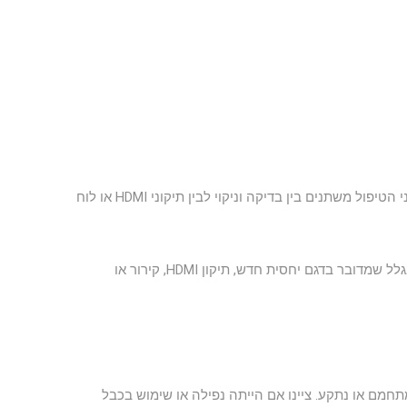
ב־Xbox Series S האבחון מתמקד בתקלות תצוגה, אחסון, התחממות והפעלה. זמני הטיפול משתנים בין בדיקה וניקוי לבין תיקוני HDMI או לוח
Xbox Series S משתלם לתיקון כאשר התקלה ממוקדת ולא נגרם נזק רחב ללוח. בגלל שמדובר בדגם יחסית חדש, תיקון HDMI, קירור או
צוגה, לא נדלק, מתחמם או נתקע. ציינו אם הייתה נפילה או שימוש בכבל