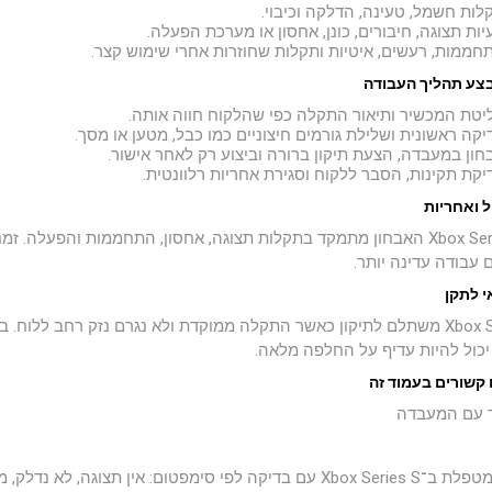
לות חשמל, טעינה, הדלקה וכיבוי.
יות תצוגה, חיבורים, כונן, אחסון או מערכת הפעלה.
חממות, רעשים, איטיות ותקלות שחוזרות אחרי שימוש קצר.
צע תהליך העבודה
יטת המכשיר ותיאור התקלה כפי שהלקוח חווה אותה.
יקה ראשונית ושלילת גורמים חיצוניים כמו כבל, מטען או מסך.
חון במעבדה, הצעת תיקון ברורה וביצוע רק לאחר אישור.
יקת תקינות, הסבר ללקוח וסגירת אחריות רלוונטית.
ל ואחריות
 עבודה עדינה יותר.
י לתקן
כול להיות עדיף על החלפה מלאה.
 קשורים בעמוד זה
 עם המעבדה
TopFix מטפלת ב־Xbox Series S עם בדיקה לפי סימפטום: אין ת