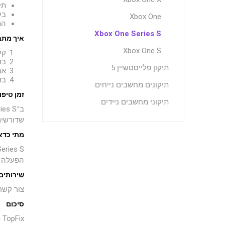
תק
בע
Xbox One
הת
Xbox One Series S
איך מתב
Xbox One S
קל
בד
תיקון פלייסטשיין 5
אב
בד
תיקונים מחשבים נייחים
זמן טיפו
תיקוני מחשבים ניידים
שדורשים
מתי כדא
הפעלה י
שירותים
צור קשר
סיכום