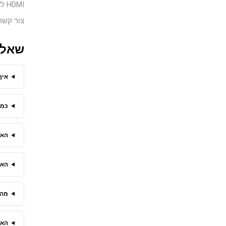
HDMI לא תקין.
צור קשר
שאלו
איך
כמה
האם
האם
מה 
האם