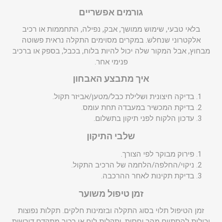
גורמים אפשריים
בלאי טבעי, שימוש ממושך, אבק, נפילה, התחממות או רכיב
אלקטרוני שנחלש. במקרים מסוימים התקלה נראית פשוטה
מבחוץ, אבל המקור שלה יכול להיות בלוח, בכבל, בספק או ברכיב
פנימי אחר.
איך מתבצע האבחון
בדיקה חיצונית ושלילת כבל/מטען/אביזר תקול.
בדיקת המכשיר במעבדה תחת עומס.
עדכון הלקוח לפני תיקון בתשלום.
שלבי התיקון
פירוק מבוקר לפי הצורך.
ניקוי/החלפה/הלחמה של הרכיב התקול.
בדיקת תקינות לאחר ההרכבה.
זמן טיפול משוער
זמן הטיפול תלוי בסוג התקלה ובזמינות חלקים. תקלות נפוצות
יכולות להסתיים מהר יחסית, ותקלות לוח או רכיב מתקדם דורשות